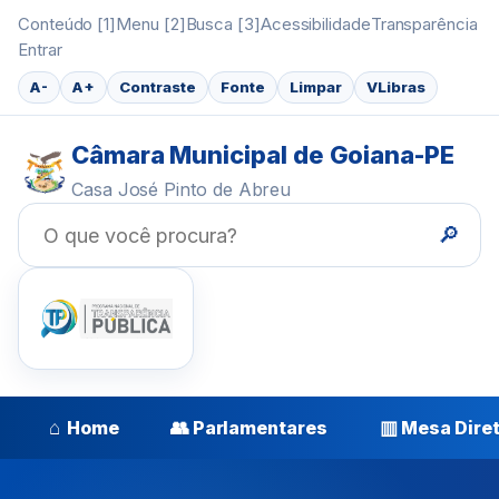
Conteúdo [1]
Menu [2]
Busca [3]
Acessibilidade
Transparência
Entrar
A-
A+
Contraste
Fonte
Limpar
VLibras
Câmara Municipal de Goiana-PE
Casa José Pinto de Abreu
🔎
⌂
👥
▥
Home
Parlamentares
Mesa Dire