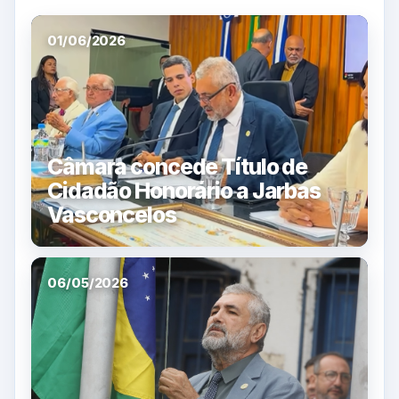
01/06/2026
Câmara concede Título de
Cidadão Honorário a Jarbas
Vasconcelos
06/05/2026