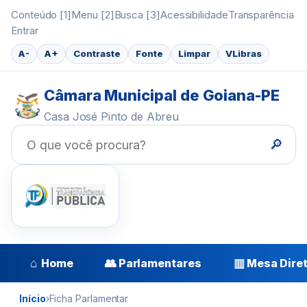
Conteúdo [1]
Menu [2]
Busca [3]
Acessibilidade
Transparência
Entrar
A-
A+
Contraste
Fonte
Limpar
VLibras
Câmara Municipal de Goiana-PE
Casa José Pinto de Abreu
🔎
⌂
👥
▥
Home
Parlamentares
Mesa Dire
Início
›
Ficha Parlamentar