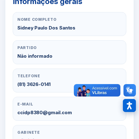
Informações gerais
NOME COMPLETO
Sidney Paulo Dos Santos
PARTIDO
Não informado
TELEFONE
(81) 3626-0141
E-MAIL
Acess
ccidp8380@gmail.com
GABINETE