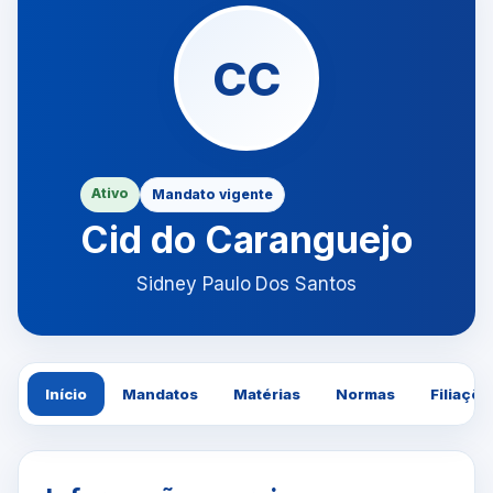
CC
Ativo
Mandato vigente
Cid do Caranguejo
Sidney Paulo Dos Santos
Início
Mandatos
Matérias
Normas
Filiaçõe