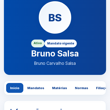
BS
Ativo
Mandato vigente
Bruno Salsa
Bruno Carvalho Salsa
Início
Mandatos
Matérias
Normas
Filiaçõe