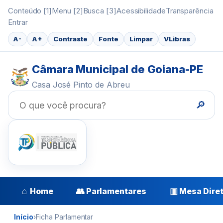
Conteúdo [1]
Menu [2]
Busca [3]
Acessibilidade
Transparência
Entrar
A-
A+
Contraste
Fonte
Limpar
VLibras
Câmara Municipal de Goiana-PE
Casa José Pinto de Abreu
🔎
⌂
👥
▥
Home
Parlamentares
Mesa Dire
Início
›
Ficha Parlamentar