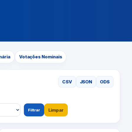
nária
Votações Nominais
CSV
JSON
ODS
Limpar
Filtrar