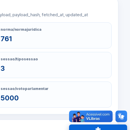
ayload, payload_hash, fetched_at, updated_at
norma/normajuridica
761
sessao/tiposessao
3
sessao/votoparlamentar
5000