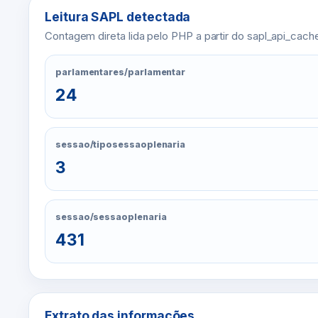
Leitura SAPL detectada
Contagem direta lida pelo PHP a partir do sapl_api_cach
parlamentares/parlamentar
24
sessao/tiposessaoplenaria
3
sessao/sessaoplenaria
431
Extrato das informações