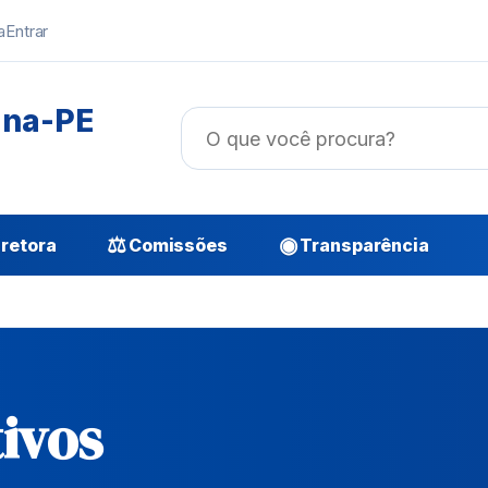
a
Entrar
ana-PE
⚖
◉
retora
Comissões
Transparência
tivos