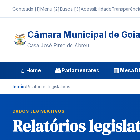
Conteúdo [1]
Menu [2]
Busca [3]
Acessibilidade
Transparênci
Câmara Municipal de Goi
Casa José Pinto de Abreu
⌂
👥
▥
Home
Parlamentares
Mesa Di
Início
›
Relatórios legislativos
DADOS LEGISLATIVOS
Relatórios legisla