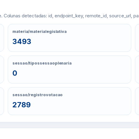
e. Colunas detectadas: id, endpoint_key, remote_id, source_url, p
materia/materialegislativa
3493
sessao/tipossessaoplenaria
0
sessao/registrovotacao
2789