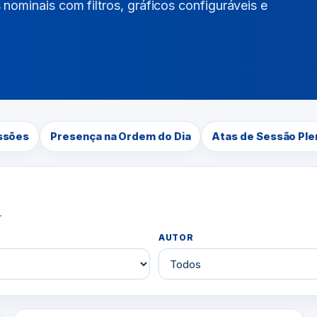
ominais com filtros, gráficos configuráveis e
ssões
Presença na Ordem do Dia
Atas de Sessão Ple
.
AUTOR