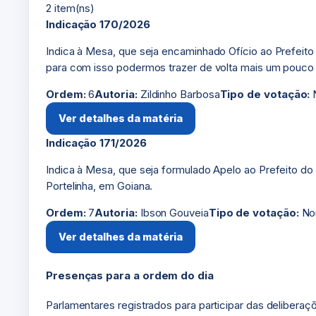
2 item(ns)
Indicação 170/2026
Indica à Mesa, que seja encaminhado Ofício ao Prefeito 
para com isso podermos trazer de volta mais um pouco d
Ordem:
6
Autoria:
Zildinho Barbosa
Tipo de votação:
N
Ver detalhes da matéria
Indicação 171/2026
Indica à Mesa, que seja formulado Apelo ao Prefeito do 
Portelinha, em Goiana.
Ordem:
7
Autoria:
Ibson Gouveia
Tipo de votação:
No
Ver detalhes da matéria
Presenças para a ordem do dia
Parlamentares registrados para participar das deliberaç