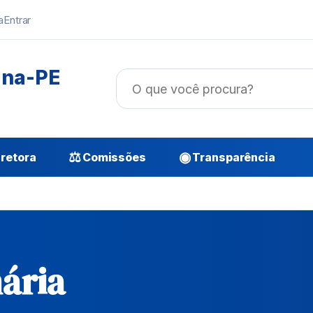
a
Entrar
ana-PE
⚖
◉
retora
Comissões
Transparência
ária