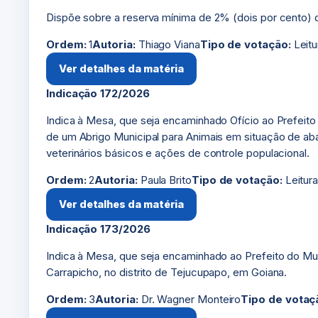
Dispõe sobre a reserva mínima de 2% (dois por cento) de
Ordem:
1
Autoria:
Thiago Viana
Tipo de votação:
Leitu
Ver detalhes da matéria
Indicação 172/2026
Indica à Mesa, que seja encaminhado Ofício ao Prefeito d
de um Abrigo Municipal para Animais em situação de ab
veterinários básicos e ações de controle populacional.
Ordem:
2
Autoria:
Paula Brito
Tipo de votação:
Leitur
Ver detalhes da matéria
Indicação 173/2026
Indica à Mesa, que seja encaminhado ao Prefeito do Munic
Carrapicho, no distrito de Tejucupapo, em Goiana.
Ordem:
3
Autoria:
Dr. Wagner Monteiro
Tipo de votaç