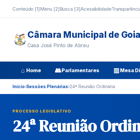
Conteúdo [1]
Menu [2]
Busca [3]
Acessibilidade
Transparênci
Câmara Municipal de Goi
Casa José Pinto de Abreu
⌂
👥
▥
Home
Parlamentares
Mesa Di
Início
›
Sessões Plenárias
›
24ª Reunião Ordinária
PROCESSO LEGISLATIVO
24ª Reunião Ordin