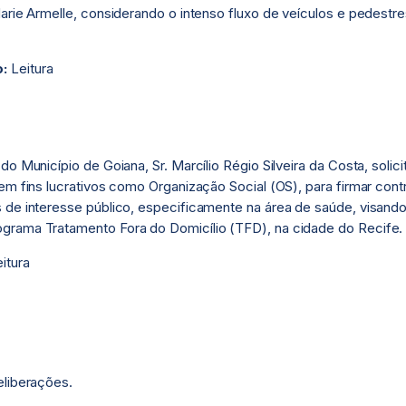
Marie Armelle, considerando o intenso fluxo de veículos e pedest
o:
Leitura
o Município de Goiana, Sr. Marcílio Régio Silveira da Costa, solic
em fins lucrativos como Organização Social (OS), para firmar con
s de interesse público, especificamente na área de saúde, visan
grama Tratamento Fora do Domicílio (TFD), na cidade do Recife.
itura
eliberações.