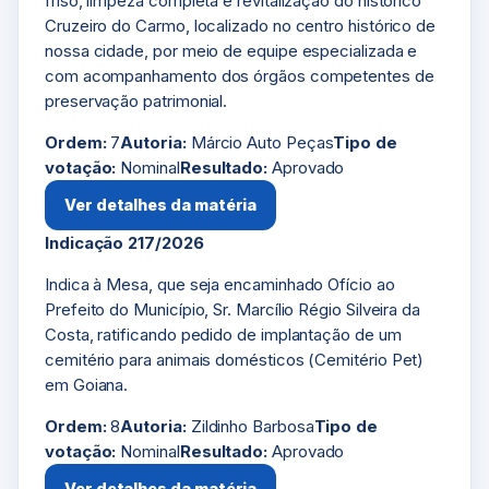
friso, limpeza completa e revitalização do histórico
Cruzeiro do Carmo, localizado no centro histórico de
nossa cidade, por meio de equipe especializada e
com acompanhamento dos órgãos competentes de
preservação patrimonial.
Ordem:
7
Autoria:
Márcio Auto Peças
Tipo de
votação:
Nominal
Resultado:
Aprovado
Ver detalhes da matéria
Indicação 217/2026
Indica à Mesa, que seja encaminhado Ofício ao
Prefeito do Município, Sr. Marcílio Régio Silveira da
Costa, ratificando pedido de implantação de um
cemitério para animais domésticos (Cemitério Pet)
em Goiana.
Ordem:
8
Autoria:
Zildinho Barbosa
Tipo de
votação:
Nominal
Resultado:
Aprovado
Ver detalhes da matéria