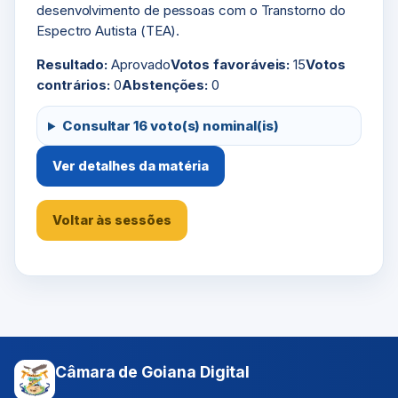
desenvolvimento de pessoas com o Transtorno do
Espectro Autista (TEA).
Resultado:
Aprovado
Votos favoráveis:
15
Votos
contrários:
0
Abstenções:
0
Consultar 16 voto(s) nominal(is)
Ver detalhes da matéria
Voltar às sessões
Câmara de Goiana Digital