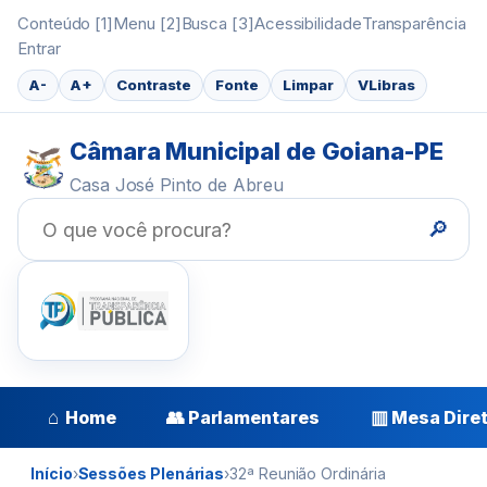
Conteúdo [1]
Menu [2]
Busca [3]
Acessibilidade
Transparência
Entrar
A-
A+
Contraste
Fonte
Limpar
VLibras
Câmara Municipal de Goiana-PE
Casa José Pinto de Abreu
🔎
⌂
👥
▥
Home
Parlamentares
Mesa Dire
Início
›
Sessões Plenárias
›
32ª Reunião Ordinária