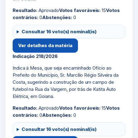
Resultado:
Aprovado
Votos favoráveis:
15
Votos
contrários:
0
Abstenções:
0
Consultar 16 voto(s) nominal(is)
Ver detalhes da matéria
Indicação 218/2026
Indica à Mesa, que seja encaminhado Ofício ao
Prefeito do Município, Sr. Marcílio Régio Silveira da
Costa, sugerindo a construção de um campo de
futebol na Rua da Vargem, por trás de Katita Auto
Elétrica, em Goiana.
Resultado:
Aprovado
Votos favoráveis:
15
Votos
contrários:
0
Abstenções:
0
Consultar 16 voto(s) nominal(is)