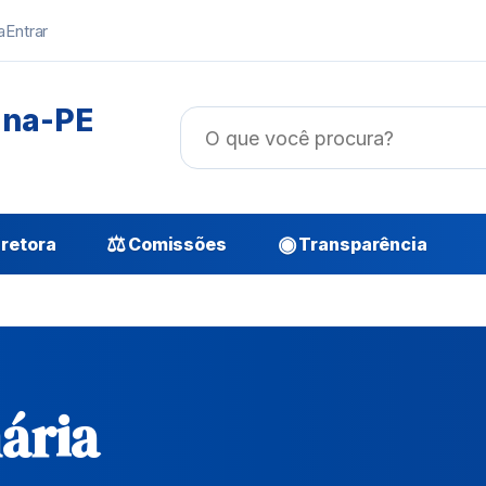
a
Entrar
ana-PE
⚖
◉
retora
Comissões
Transparência
ária