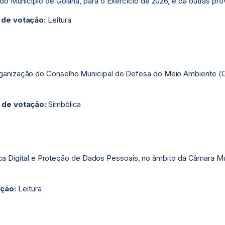
do Município de Goiana, para o Exercício de 2026, e dá outras pro
 de votação:
Leitura
rganização do Conselho Municipal de Defesa do Meio Ambiente 
 de votação:
Simbólica
blica Digital e Proteção de Dados Pessoais, no âmbito da Câmara M
ação:
Leitura