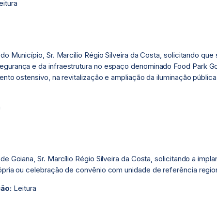
itura
o Município, Sr. Marcílio Régio Silveira da Costa, solicitando que
egurança e da infraestrutura no espaço denominado Food Park Go
mento ostensivo, na revitalização e ampliação da iluminação públ
a
e Goiana, Sr. Marcílio Régio Silveira da Costa, solicitando a impl
ópria ou celebração de convênio com unidade de referência region
ção:
Leitura