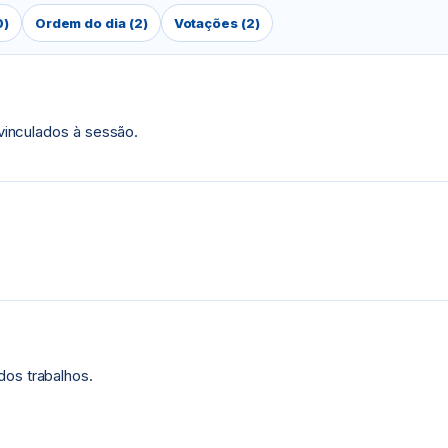
0)
Ordem do dia (2)
Votações (2)
 vinculados à sessão.
dos trabalhos.