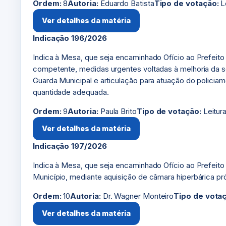
Ordem:
8
Autoria:
Eduardo Batista
Tipo de votação:
Le
Ver detalhes da matéria
Indicação 196/2026
Indica à Mesa, que seja encaminhado Ofício ao Prefeito d
competente, medidas urgentes voltadas à melhoria da s
Guarda Municipal e articulação para atuação do policia
quantidade adequada.
Ordem:
9
Autoria:
Paula Brito
Tipo de votação:
Leitur
Ver detalhes da matéria
Indicação 197/2026
Indica à Mesa, que seja encaminhado Ofício ao Prefeito d
Município, mediante aquisição de câmara hiperbárica pr
Ordem:
10
Autoria:
Dr. Wagner Monteiro
Tipo de vota
Ver detalhes da matéria