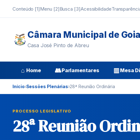
Conteúdo [1]
Menu [2]
Busca [3]
Acessibilidade
Transparênci
Câmara Municipal de Goi
Casa José Pinto de Abreu
⌂
👥
▥
Home
Parlamentares
Mesa Di
Início
›
Sessões Plenárias
›
28ª Reunião Ordinária
PROCESSO LEGISLATIVO
28ª Reunião Ordin