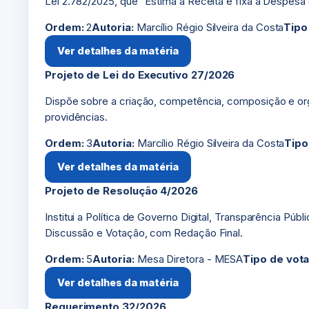
Lei 2.782/2025, que “Estima a Receita e fixa a Despesa 
Ordem:
2
Autoria:
Marcílio Régio Silveira da Costa
Tipo
Ver detalhes da matéria
Projeto de Lei do Executivo 27/2026
Dispõe sobre a criação, competência, composição e o
providências.
Ordem:
3
Autoria:
Marcílio Régio Silveira da Costa
Tipo
Ver detalhes da matéria
Projeto de Resolução 4/2026
Institui a Política de Governo Digital, Transparência Pú
Discussão e Votação, com Redação Final.
Ordem:
5
Autoria:
Mesa Diretora - MESA
Tipo de vot
Ver detalhes da matéria
Requerimento 32/2026