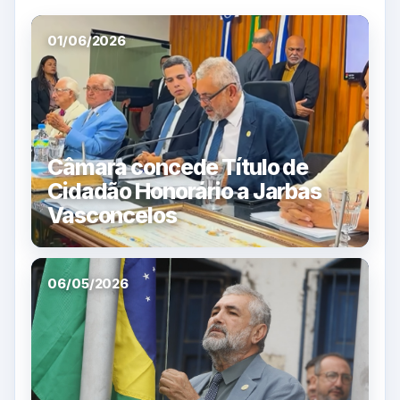
01/06/2026
Câmara concede Título de
Cidadão Honorário a Jarbas
Vasconcelos
06/05/2026