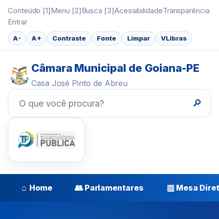
Conteúdo [1]
Menu [2]
Busca [3]
Acessibilidade
Transparência
Entrar
A-
A+
Contraste
Fonte
Limpar
VLibras
Câmara Municipal de Goiana-PE
Casa José Pinto de Abreu
🔎
⌂
👥
▥
Home
Parlamentares
Mesa Dire