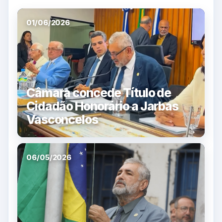
01/06/2026
Câmara concede Título de
Cidadão Honorário a Jarbas
Vasconcelos
06/05/2026