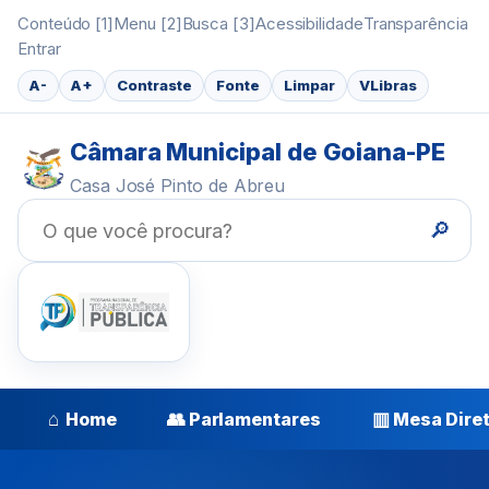
Conteúdo [1]
Menu [2]
Busca [3]
Acessibilidade
Transparência
Entrar
A-
A+
Contraste
Fonte
Limpar
VLibras
Câmara Municipal de Goiana-PE
Casa José Pinto de Abreu
🔎
⌂
👥
▥
Home
Parlamentares
Mesa Dire