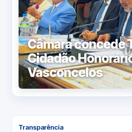
Câmara concede T
Cidadão Honorário
Vasconcelos
Transparência