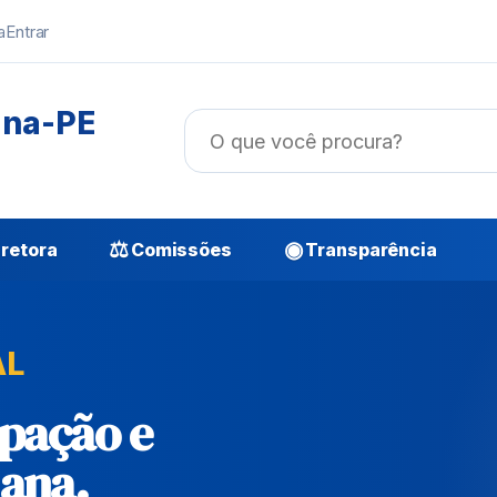
a
Entrar
ana-PE
⚖
◉
retora
Comissões
Transparência
AL
ipação e
ana.