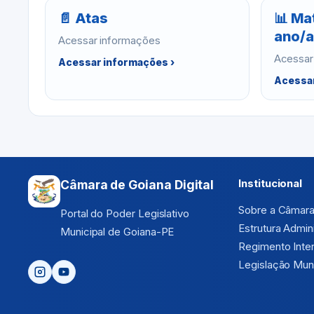
📄 Atas
📊 Ma
ano/a
Acessar informações
Acessar
Acessar informações ›
Acessar
Institucional
Câmara de Goiana Digital
Sobre a Câmar
Portal do Poder Legislativo
Estrutura Admini
Municipal de Goiana-PE
Regimento Inte
Legislação Muni