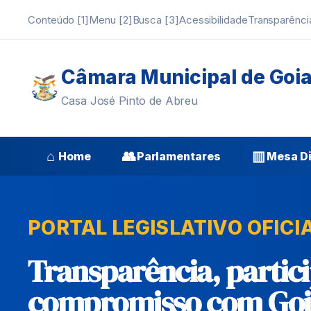
Conteúdo [1]
Menu [2]
Busca [3]
Acessibilidade
Transparênci
Câmara Municipal de Goi
Casa José Pinto de Abreu
⌂
👥
▥
Home
Parlamentares
Mesa Di
PORTAL LEGISLATIVO OFICI
Transparência, partic
compromisso com Goi