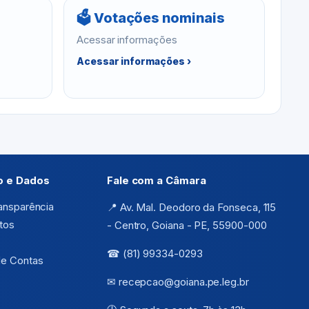
🗳 Votações nominais
Acessar informações
Acessar informações ›
o e Dados
Fale com a Câmara
ransparência
📍 Av. Mal. Deodoro da Fonseca, 115
tos
- Centro, Goiana - PE, 55900-000
☎ (81) 99334-0293
de Contas
✉ recepcao@goiana.pe.leg.br