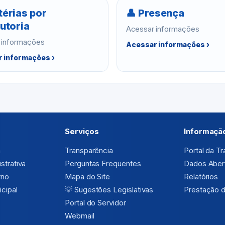
térias por
👤 Presença
utoria
Acessar informações
 informações
Acessar informações ›
 informações ›
Serviços
Informaçã
a
Transparência
Portal da T
strativa
Perguntas Frequentes
Dados Aber
rno
Mapa do Site
Relatórios
cipal
💡
Sugestões Legislativas
Prestação 
Portal do Servidor
Webmail