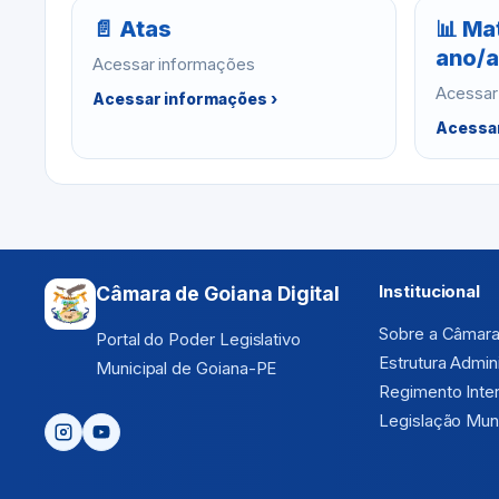
📄 Atas
📊 Ma
ano/a
Acessar informações
Acessar
Acessar informações ›
Acessar
Institucional
Câmara de Goiana Digital
Sobre a Câmar
Portal do Poder Legislativo
Estrutura Admini
Municipal de Goiana-PE
Regimento Inte
Legislação Muni