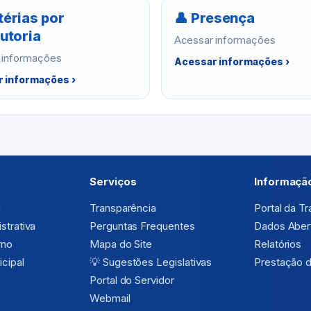
térias por
👤 Presença
utoria
Acessar informações
 informações
Acessar informações ›
 informações ›
Serviços
Informaçã
a
Transparência
Portal da T
strativa
Perguntas Frequentes
Dados Aber
rno
Mapa do Site
Relatórios
cipal
💡
Sugestões Legislativas
Prestação 
Portal do Servidor
Webmail