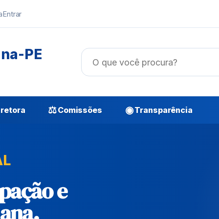
a
Entrar
ana-PE
⚖
◉
retora
Comissões
Transparência
AL
ipação e
ana.