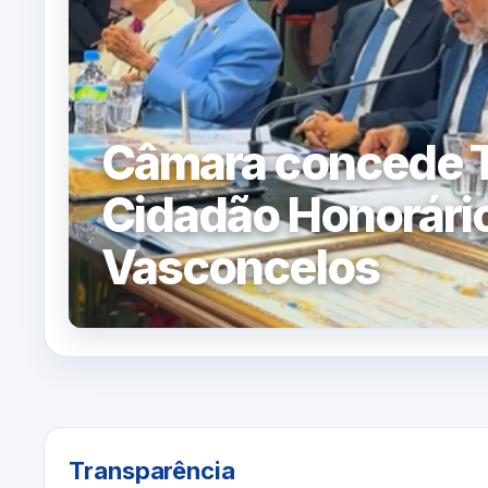
Câmara concede T
Cidadão Honorário
Vasconcelos
Transparência