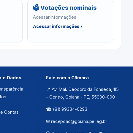
🗳 Votações nominais
Acessar informações
Acessar informações ›
o e Dados
Fale com a Câmara
ransparência
📍 Av. Mal. Deodoro da Fonseca, 115
tos
- Centro, Goiana - PE, 55900-000
☎ (81) 99334-0293
de Contas
✉ recepcao@goiana.pe.leg.br