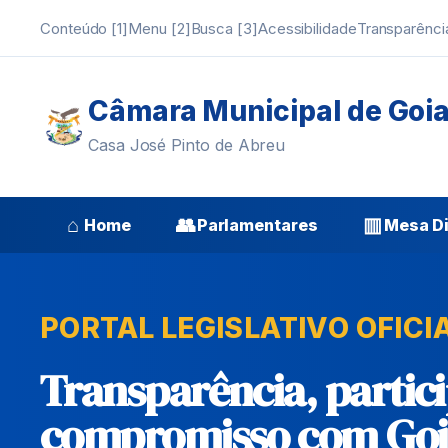
Conteúdo [1]
Menu [2]
Busca [3]
Acessibilidade
Transparênci
Câmara Municipal de Goi
Casa José Pinto de Abreu
⌂
👥
▥
Home
Parlamentares
Mesa Di
PORTAL LEGISLATIVO OFICI
Transparência, partic
compromisso com Goi