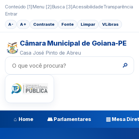
Conteúdo [1]
Menu [2]
Busca [3]
Acessibilidade
Transparência
Entrar
A-
A+
Contraste
Fonte
Limpar
VLibras
Câmara Municipal de Goiana-PE
Casa José Pinto de Abreu
🔎
⌂
👥
▥
Home
Parlamentares
Mesa Dire