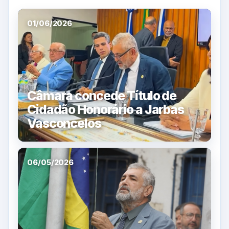
01/06/2026
Câmara concede Título de
Cidadão Honorário a Jarbas
Vasconcelos
06/05/2026