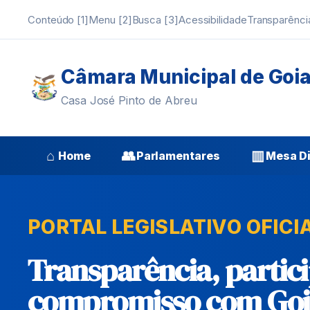
Conteúdo [1]
Menu [2]
Busca [3]
Acessibilidade
Transparênci
Câmara Municipal de Goi
Casa José Pinto de Abreu
⌂
👥
▥
Home
Parlamentares
Mesa Di
PORTAL LEGISLATIVO OFICI
Transparência, partic
compromisso com Goi