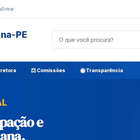
a
Entrar
ana-PE
⚖
◉
retora
Comissões
Transparência
AL
ipação e
ana.