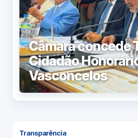
Câmara concede T
Cidadão Honorário
Vasconcelos
Transparência