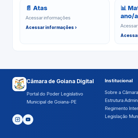
📄 Atas
📊 Ma
ano/a
Acessar informações
Acessar
Acessar informações ›
Acessar
Institucional
Câmara de Goiana Digital
Sobre a Câmar
Portal do Poder Legislativo
Estrutura Admini
Municipal de Goiana-PE
Regimento Inte
Legislação Muni