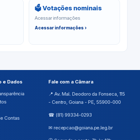
🗳 Votações nominais
Acessar informações
Acessar informações ›
o e Dados
Fale com a Câmara
ransparência
📍 Av. Mal. Deodoro da Fonseca, 115
tos
- Centro, Goiana - PE, 55900-000
☎ (81) 99334-0293
de Contas
✉ recepcao@goiana.pe.leg.br