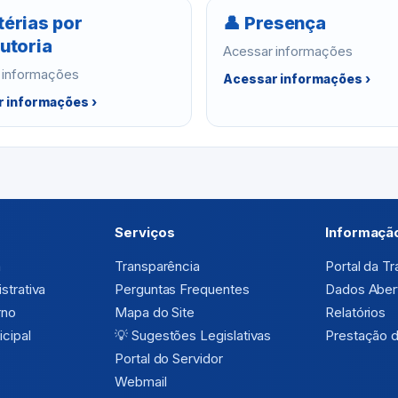
térias por
👤 Presença
utoria
Acessar informações
 informações
Acessar informações ›
 informações ›
Serviços
Informaçã
a
Transparência
Portal da T
strativa
Perguntas Frequentes
Dados Aber
rno
Mapa do Site
Relatórios
cipal
💡
Sugestões Legislativas
Prestação 
Portal do Servidor
Webmail